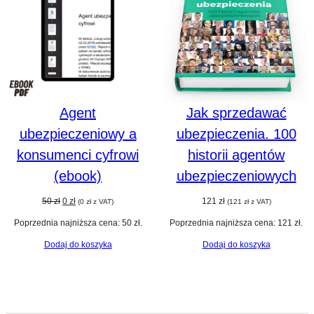
PROMOCJI
Agent
Jak sprzedawać
ubezpieczeniowy a
ubezpieczenia. 100
konsumenci cyfrowi
historii agentów
(ebook)
ubezpieczeniowych
Pierwotna
Aktualna
50
zł
0
zł
121
zł
(
0
zł
z VAT)
(
121
zł
z VAT)
cena
cena
Poprzednia najniższa cena:
50
zł
.
Poprzednia najniższa cena:
121
zł
.
wynosiła:
wynosi:
50 zł.
0 zł.
Dodaj do koszyka
Dodaj do koszyka