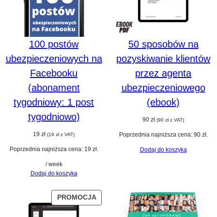
100 postów
50 sposobów na
ubezpieczeniowych na
pozyskiwanie klientów
Facebooku
przez agenta
(abonament
ubezpieczeniowego
tygodniowy: 1 post
(ebook)
tygodniowo)
90
zł
(
90
zł
z VAT)
19
zł
Poprzednia najniższa cena:
90
zł
.
(
19
zł
z VAT)
Poprzednia najniższa cena:
19
zł
.
Dodaj do koszyka
/ week
Dodaj do koszyka
PRODUKT
PROMOCJA
W